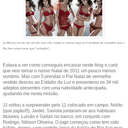
(a Mónica vai-me dar um tiro mas não resisto a colocar aqui as 5 bombas de vermelho que o
Rio Ave ontem teve que "enfardar")
Estava a ver como conseguia encaixar neste blog o cartz
que veio tornar o nosso Natal de 2011 um pouco menos
sombrio. Mas com 5 prendas o Pai Natal de vermelho
vestido desceu ao Estádio da Luz e presenteou os 34 mil
adeptos presentes com uma natividade antecipada,
ajudando-me nesta missão.
JJ voltou a surpreender pelo 11 colocado em campo. Nolito
(que jogão!!!), Jardel, Saviola juntaram-se aos habituais
titulares. Luisão e Gaitan no banco, em conjunto com
Rodrigo, Nélson Oliveira. O jogo começou como tem sido
hábito, morno, com sentido único da baliza do Rio Ave mas