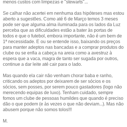
menos custos com limpezas e "stewarts"...
Se calhar não acertei em nenhuma das hipóteses mas estou
aberto a sugestões. Como até 6 de Março temos 3 meses
pode ser que alguma alma iluminada para os lados da Luz
perceba que as dificuldades estão a bater às portas de
todos e que o futebol, embora importante, não é um bem de
1ª necessidade. E ou se entende isso, baixando os preços
para manter adeptos nas bancadas e a comprar produtos do
clube ou se enfia a cabeça na areia como a avestruz à
espera que a vaca, magra de tanto ser sugada por outros,
continue a dar leite até cair para o lado.
Mas quando ela cair não venham chorar baba e ranho,
criticando os adeptos por deixarem de ser sócios e os
sócios, sem posses, por serem pouco gastadores (logo não
merecendo equipas de luxo). Tenham cuidado, sempre
fomos um clube de pessoas humildes que quando é preciso
dão o que podem (e às vezes o que não deviam...). Mas não
abusem porque não somos tolos!!!
M.