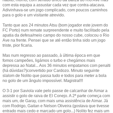
com esta equipa a assustar cada vez que contra-atacava.
Adivinhava-se um jogo complicado, com poucos caminhos
para o golo e um visitante atrevido.
Tanto que aos 24 minutos Atsu (bom jogador este jovem do
FC Porto) num remate surpreendente e muito facilitado pela
apatia da defesa/meio campo do nosso cube, colocou o Rio
Ave na frente. Pensei que se até então tinha sido um jogo
triste, pior ficaria.
Mas num regresso ao passado, à última época em que
fomos campeões, ligámos o turbo e chegámos mais
depressa ao Natal... Aos 36 minutos empatamos com penalti
(há dúvidas?)convertido por Cardozo. Minuto seguinte
slalom de Nolito que passa tudo e todos para meter a bola
no golo de um ângulo impossível. Magistral!!!
O 3-1 por Saviola vale pelo passe de calcanhar de Aimar a
assistir o golo de raiva de El Conejo. A 2ª parte começa com
mais um, de Garay, com mais uma assistência de Aimar. Já
com Rodrigo, Gaitan e Nelson Oliveira (gostava que tivesse
entrado mais cedo e marcado um golo...) Nolito fez mais um