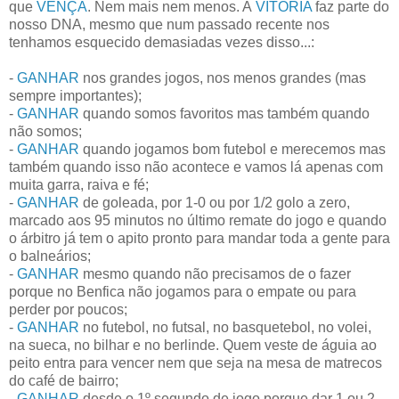
que
VENÇA
. Nem mais nem menos. A
VITÓRIA
faz parte do
nosso DNA, mesmo que num passado recente nos
tenhamos esquecido demasiadas vezes disso...:
-
GANHAR
nos grandes jogos, nos menos grandes (mas
sempre importantes);
-
GANHAR
quando somos favoritos mas também quando
não somos;
-
GANHAR
quando jogamos bom futebol e merecemos mas
também quando isso não acontece e vamos lá apenas com
muita garra, raiva e fé;
-
GANHAR
de goleada, por 1-0 ou por 1/2 golo a zero,
marcado aos 95 minutos no último remate do jogo e quando
o árbitro já tem o apito pronto para mandar toda a gente para
o balneários;
-
GANHAR
mesmo quando não precisamos de o fazer
porque no Benfica não jogamos para o empate ou para
perder por poucos;
-
GANHAR
no futebol, no futsal, no basquetebol, no volei,
na sueca, no bilhar e no berlinde. Quem veste de águia ao
peito entra para vencer nem que seja na mesa de matrecos
do café de bairro;
-
GANHAR
desde o 1º segundo de jogo porque dar 1 ou 2