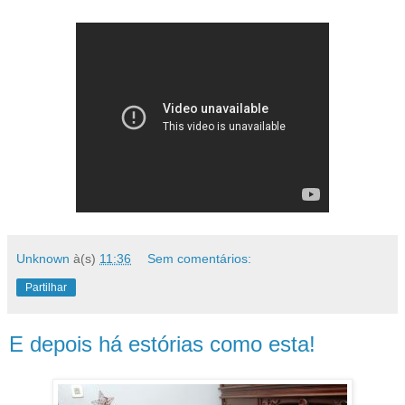
Unknown
à(s)
11:36
Sem comentários:
Partilhar
E depois há estórias como esta!