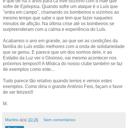
é que de há 3 anos para cá vive sozinho com a mãe que
sofre de Epilepsia. Quando sofre um ataque é o Luís que
"entra em campo", chamando os bombeiros e vizinhos ao
mesmo tempo que sabe o que tem que fazer naqueles
minutos de aflição. Na última crise até os bombeiros se
surpreenderam com a calma e experiência do Luís.
Acabamos o ano em grande, ao que sei as condições da
família do Luís estão melhores com a onda de solidariedade
que se gerou. E parece que um dos sonhos dele, ir ao
Estádio da Luz ver o Glorioso, vai mesmo acontecer nos
próximos tempos!!! A Mística do nosso clube também se faz
de exemplos como este...
Tudo parece tão relativo quando lemos e vemos estes
exemplos. Como diria o grande António Feio, façam o favor
de ser felizes!!!
M.
Martins
à(s)
10:26
Sem comentários: