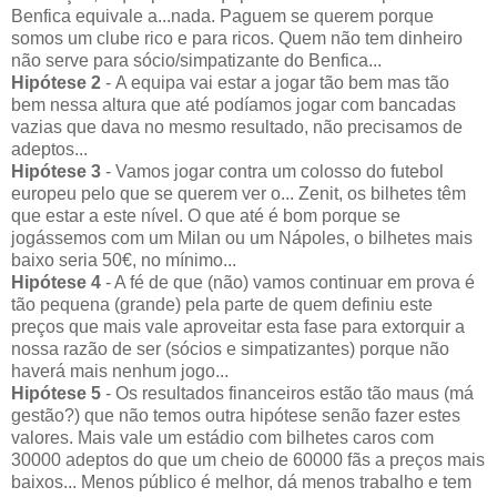
Benfica equivale a...nada. Paguem se querem porque
somos um clube rico e para ricos. Quem não tem dinheiro
não serve para sócio/simpatizante do Benfica...
Hipótese 2
- A equipa vai estar a jogar tão bem mas tão
bem nessa altura que até podíamos jogar com bancadas
vazias que dava no mesmo resultado, não precisamos de
adeptos...
Hipótese 3
- Vamos jogar contra um colosso do futebol
europeu pelo que se querem ver o... Zenit, os bilhetes têm
que estar a este nível. O que até é bom porque se
jogássemos com um Milan ou um Nápoles, o bilhetes mais
baixo seria 50€, no mínimo...
Hipótese 4
- A fé de que (não) vamos continuar em prova é
tão pequena (grande) pela parte de quem definiu este
preços que mais vale aproveitar esta fase para extorquir a
nossa razão de ser (sócios e simpatizantes) porque não
haverá mais nenhum jogo...
Hipótese 5
- Os resultados financeiros estão tão maus (má
gestão?) que não temos outra hipótese senão fazer estes
valores. Mais vale um estádio com bilhetes caros com
30000 adeptos do que um cheio de 60000 fãs a preços mais
baixos... Menos público é melhor, dá menos trabalho e tem