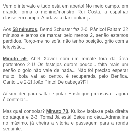
Vem o intervalo e tudo está em aberto! No meio campo, em
grande forma o menino/monstro Rui Costa, a espalhar
classe em campo. Ajudava a dar confiança.
Aos
58 minutos
,
Bernd Schuster faz 2-0. Pânico! Faltam 32
minutos e temos de marcar pelo menos 2, senão estamos
perdidos. Torço-me no sofá, não tenho posição, grito com a
televisão...
Minuto 59
, Abel Xavier com um remate fora da área
portentoso 2-1! Os festejos duram pouco... falta mais um
senão o golo não vale de nada... Não foi preciso esperar
muito, bola vai ao centro, é recuperada pelo Benfica,
Canto... e 2-2! João Pinto! De cabeça?!?!
Aí sim, deu para saltar e pular. É isto que precisava... agora
é controlar...
Mas qual controlar?
Minuto
78
, Kulkov isola-se pela direita
do ataque e 2-3! Toma! Já está! Estou no céu...Adrenalina
no máximo, já cheira a vitória e passagem para a ronda
seguinte.