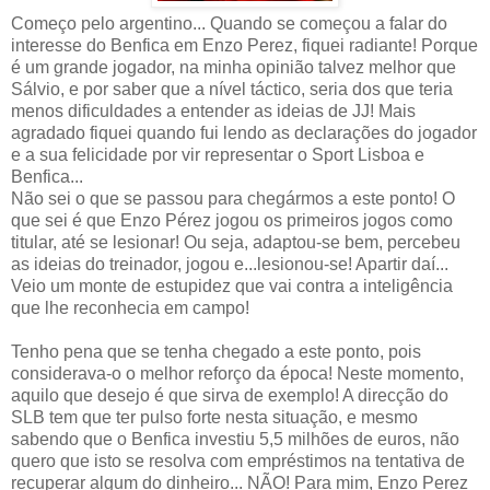
Começo pelo argentino... Quando se começou a falar do
interesse do Benfica em Enzo Perez, fiquei radiante! Porque
é um grande jogador, na minha opinião talvez melhor que
Sálvio, e por saber que a nível táctico, seria dos que teria
menos dificuldades a entender as ideias de JJ! Mais
agradado fiquei quando fui lendo as declarações do jogador
e a sua felicidade por vir representar o Sport Lisboa e
Benfica...
Não sei o que se passou para chegármos a este ponto! O
que sei é que Enzo Pérez jogou os primeiros jogos como
titular, até se lesionar! Ou seja, adaptou-se bem, percebeu
as ideias do treinador, jogou e...lesionou-se! Apartir daí...
Veio um monte de estupidez que vai contra a inteligência
que lhe reconhecia em campo!
Tenho pena que se tenha chegado a este ponto, pois
considerava-o o melhor reforço da época! Neste momento,
aquilo que desejo é que sirva de exemplo! A direcção do
SLB tem que ter pulso forte nesta situação, e mesmo
sabendo que o Benfica investiu 5,5 milhões de euros, não
quero que isto se resolva com empréstimos na tentativa de
recuperar algum do dinheiro... NÃO! Para mim, Enzo Perez