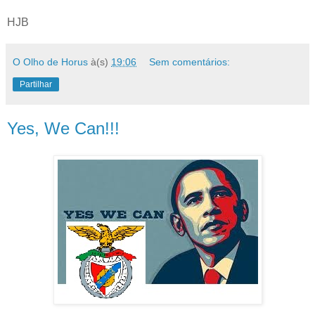
HJB
O Olho de Horus
à(s)
19:06
Sem comentários:
Partilhar
Yes, We Can!!!