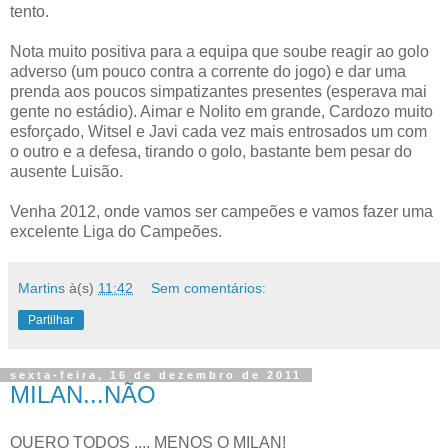
tento.
Nota muito positiva para a equipa que soube reagir ao golo
adverso (um pouco contra a corrente do jogo) e dar uma
prenda aos poucos simpatizantes presentes (esperava mai
gente no estádio). Aimar e Nolito em grande, Cardozo muito
esforçado, Witsel e Javi cada vez mais entrosados um com
o outro e a defesa, tirando o golo, bastante bem pesar do
ausente Luisão.
Venha 2012, onde vamos ser campeões e vamos fazer uma
excelente Liga do Campeões.
Martins
à(s)
11:42
Sem comentários:
Partilhar
sexta-feira, 16 de dezembro de 2011
MILAN...NÃO
QUERO TODOS .... MENOS O MILAN!