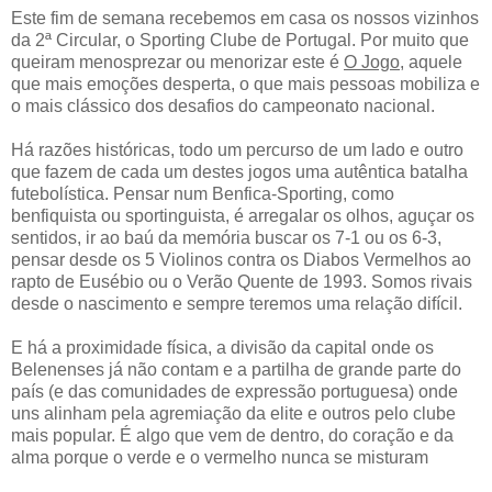
Este fim de semana recebemos em casa os nossos vizinhos
da 2ª Circular, o Sporting Clube de Portugal. Por muito que
queiram menosprezar ou menorizar este é
O Jogo
, aquele
que mais emoções desperta, o que mais pessoas mobiliza e
o mais clássico dos desafios do campeonato nacional.
Há razões históricas, todo um percurso de um lado e outro
que fazem de cada um destes jogos uma autêntica batalha
futebolística. Pensar num Benfica-Sporting, como
benfiquista ou sportinguista, é arregalar os olhos, aguçar os
sentidos, ir ao baú da memória buscar os 7-1 ou os 6-3,
pensar desde os 5 Violinos contra os Diabos Vermelhos ao
rapto de Eusébio ou o Verão Quente de 1993. Somos rivais
desde o nascimento e sempre teremos uma relação difícil.
E há a proximidade física, a divisão da capital onde os
Belenenses já não contam e a partilha de grande parte do
país (e das comunidades de expressão portuguesa) onde
uns alinham pela agremiação da elite e outros pelo clube
mais popular. É algo que vem de dentro, do coração e da
alma porque o verde e o vermelho nunca se misturam